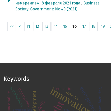
измерение» 18 февраля 2021 года
,
Business.
Society. Government: No 40 (2021)
<<
<
11
12
13
14
15
16
17
18
19
Keywords
innovation
entrepreneurship
stakeholders
education
innovations
manufacturing
industry
uncertainty
skills
strategies
China