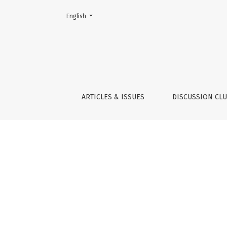
Change the language. The current language is:
English
Indicators
ARTICLES & ISSUES
DISCUSSION CL