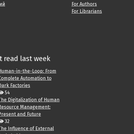
ий
For Authors
For Librarians
 read last week
Human-in-the-Loop: From
Complete Automation to
Dark Factories
54
The Digitalization of Human
Resource Management:
Present and Future
32
The Influence of External