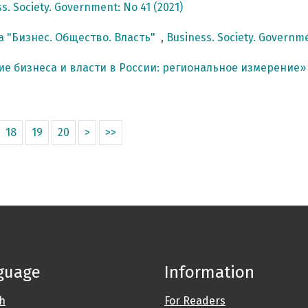
s. Society. Government: No 41 (2021)
а "Бизнес. Общество. Власть"
,
Business. Society. Governme
вие бизнеса и власти в России: региональное измерение»
18
19
20
>
>>
guage
Information
sh
For Readers