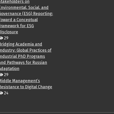
Stakeholders on
Environmental, Social, and
Governance (ESG) Reporting:
Toward a Conceptual
Framework for ESG
Disclosure
29
Bridging Academia and
Industry: Global Practices of
Industrial PhD Programs
and Pathways for Russian
Adaptation
29
Middle Management’s
Resistance to Digital Change
24