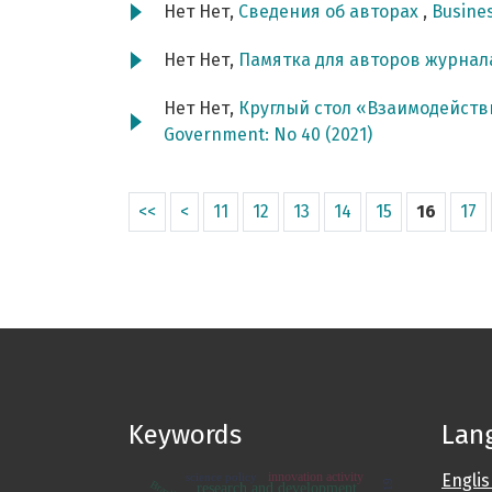
Нет Нет,
Сведения об авторах
,
Busines
Нет Нет,
Памятка для авторов журнал
Нет Нет,
Круглый стол «Взаимодейст
Government: No 40 (2021)
<<
<
11
12
13
14
15
16
17
Keywords
Lan
innovation activity
science policy
Engli
Brazil
research and development