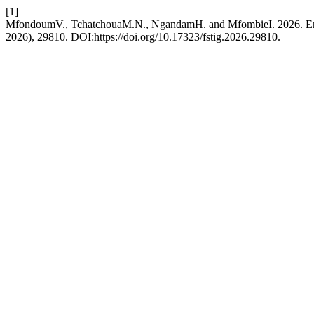
[1]
MfondoumV., TchatchouaM.N., NgandamH. and MfombieI. 2026. Enh
2026), 29810. DOI:https://doi.org/10.17323/fstig.2026.29810.