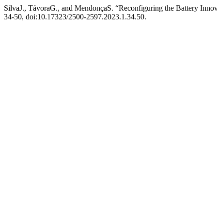
SilvaJ., TávoraG., and MendonçaS. “Reconfiguring the Battery Inno
34-50, doi:10.17323/2500-2597.2023.1.34.50.