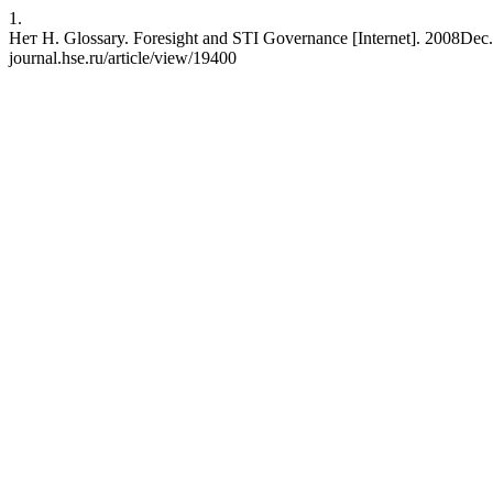
1.
Нет Н. Glossary. Foresight and STI Governance [Internet]. 2008Dec.12
journal.hse.ru/article/view/19400