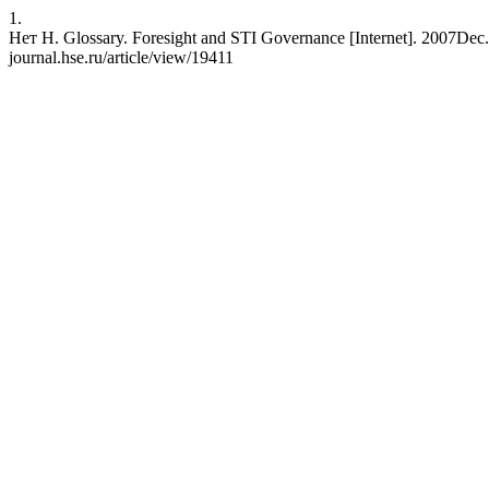
1.
Нет Н. Glossary. Foresight and STI Governance [Internet]. 2007Dec.12
journal.hse.ru/article/view/19411