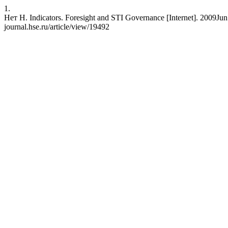
1.
Нет Н. Indicators. Foresight and STI Governance [Internet]. 2009Jun.1
journal.hse.ru/article/view/19492