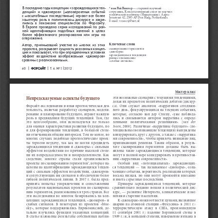
В последние годы концепции «зарождающихся тен-
* ван рай Виктор — 
старший научный 
денций»  и  «джокеров»  (маловероятных  событий 
сотрудник, Консультативный совет по научно-
технической политике (Нидерланды). Адрес: 
с масштабными последствиями) играют все более 
Javastraat 42, 2585 AP Den Haag, Netherlands. 
заметную роль в политическом дискурсе и закре-
E-mail: v.van.rij@awt.nl
пились  в  лексиконе  специалистов  по  Форсайту. 
В  европе  проведена  серия  исследований  по  ран-
ней  идентификации  подобных  явлений  в  целях 
более  эффективного  реагирования  или  игры  на 
опережение.
ключевые слова
автор,  принимавший  участие  во  многих  из  этих 
проектов, раскрывает сущность указанных концеп-
сканирование горизонтов 
ций и показывает, что при определенных условиях 
«джокеры» 
зарождающиеся тенденции
эффект  воздействия  воображаемых  «джокеров» 
раннее оповещение
сравним с реализованными. 
«слабые сигналы»
60
ФорСаЙт
   т. 6. No 1   2012
Мастер-класс
эти возможные сценарии с текущими тенденциями, 
непредсказуемые аспекты будущего
делая их предметом политических дебатов (дискур-
Форсайт-исследования и иная прогностическая дея-
са).  Они  служат  аналогом  «нарративов  сегодняш-
тельность,  включая  разработку  сценариев,  модели-
него дня», фокусирующихся на текущих событиях, 
рование и планирование будущего, играют важную 
которые,  согласно  ван  дер  Стеену,  «уже  наблюда-
роль  в  предвидении  будущих  тенденций.  Там,  где 
лись  и  связываются  автором  нарратива  с  опреде-
van  der 
это  целесообразно,  они  используются  не  только 
ленными   политическими   решениями»   [
Steen
для  оценки  характеристики  развития  будущего,  но 
, 2008]. Различные «нарративы будущего» (по-
и  для  формирования  тенденций,  в  большей  степе-
тенциальные возникающие тенденции) вынуждены 
ни отвечающих общим интересам. Тем не менее, во 
конкурировать друг с другом, а также с «нарратива-
многих  случаях  подобные  прогностические  проек-
ми современности», чтобы привлечь внимание лиц, 
ты  терпели  неудачу,  так  как  не  могли  предвидеть 
принимающих  решения.  Таким  образом,  в  резуль-
зарождающиеся тенденции и «джокеры» с сильным 
тате  сканирования  горизонтов  должны  быть  вы-
эффектом  воздействия  по  причине  высокой  степе-
явлены  такие  зарождающиеся  тенденции,  которые 
ни  их  непредсказуемости  и  неопределенности.  Как 
могут в полной мере конкурировать в противостоя-
следствие,  многие  страны  стали  организовывать 
нии «нарративам современности». 
проекты по сканированию горизонтов
, которые на-
Особый   вид   «потенциальных»   зарождающих-
1
целены на идентификацию зарождающихся тенден-
ся  тенденций  —  так  называемые  «джокеры»,  озна-
ций с сильным эффектом воздействия, «джокеров» 
чающие события, вероятность реализации которых 
и сопутствующих им сигналов в обеспечение более 
весьма  низкая,  но  они  могут  произойти  внезапно 
гибкой  политической  линии.  В  2007  г.  была  пред-
и иметь серьезные последствия. 
принята  попытка  упорядочения  и  сопоставления 
Примеры  зарождающихся  тенденций,  которые 
результатов национальных проектов по сканирова-
сравнительно  недавно  вошли  в  политический  дис-
нию горизонтов, реализованных в трех странах. Все 
курс, 
—  развитие  Интернета,  климатические  изме-
эти  исследования  во  многом  базировались  на  кон-
нения и старение населения. 
цепциях  зарождающихся  тенденций,  «джокеров»  и 
К «джокерам» можно отнести: цунами, вызвавшее 
слабых  сигналов.  В  некоторых  из  проектов  «blue-
аварию  на  атомной  станции  «Фукусима»  в  2011
  г.; 
sky»,  которые  поддерживались  Еврокомиссией,  де-
террористическую  атаку  в  США,  произошедшую 
тально  изучались  функции  указанных  концепций. 
11  сентября  2001  г.;  падение  Берлинской  стены  в 
В статье изложены результаты собственных наблю-
1989 г.; и, в меньшей степени, извержение вулкана в 