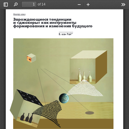
of 14
Toggle
Find
Zoom
Zoom
Too
Sidebar
Out
In
Мастер-класс
Зарождающиеся тенденции  
и «джокеры» как инструменты 
формирования и изменения будущего
В. ван рай*