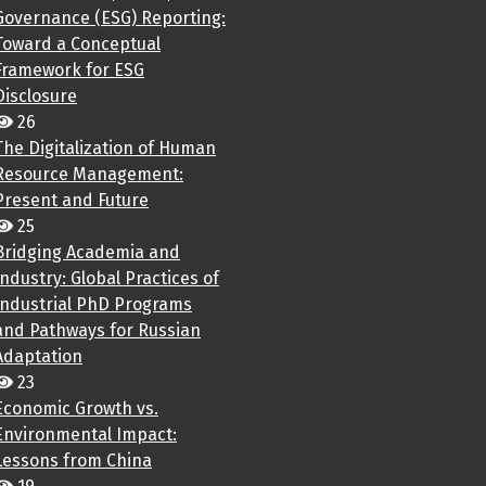
Governance (ESG) Reporting:
Toward a Conceptual
Framework for ESG
Disclosure
26
The Digitalization of Human
Resource Management:
Present and Future
25
Bridging Academia and
Industry: Global Practices of
Industrial PhD Programs
and Pathways for Russian
Adaptation
23
Economic Growth vs.
Environmental Impact:
Lessons from China