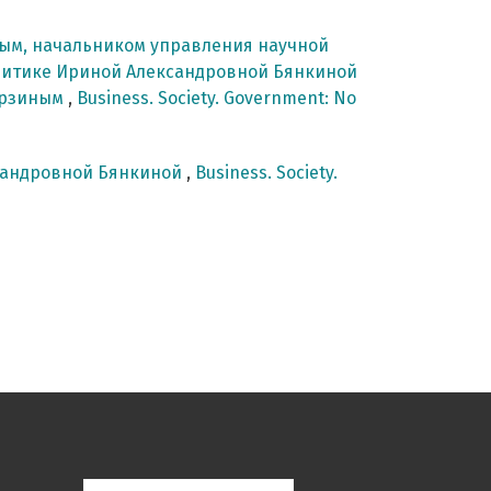
вым, начальником управления научной
литике Ириной Александровной Бянкиной
урзиным
,
Business. Society. Government: No
сандровной Бянкиной
,
Business. Society.