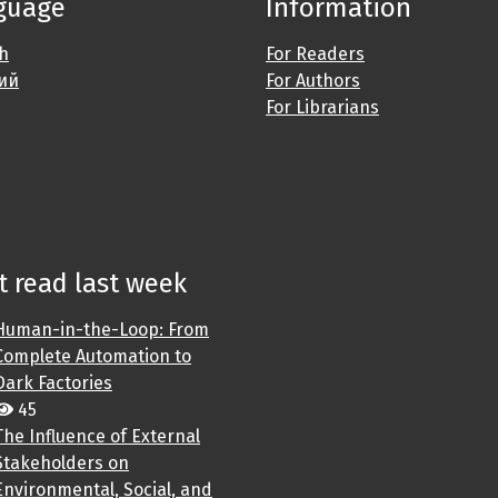
guage
Information
sh
For Readers
ий
For Authors
For Librarians
 read last week
Human-in-the-Loop: From
Complete Automation to
Dark Factories
45
The Influence of External
Stakeholders on
Environmental, Social, and