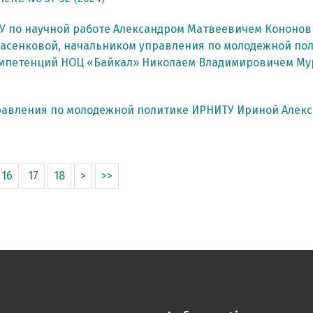
У по научной работе Александром Матвеевичем Кононо
асенковой, начальником управления по молодежной по
компетенций НОЦ «Байкал» Николаем Владимировичем М
равления по молодежной политике ИРНИТУ Ириной Алек
16
17
18
>
>>