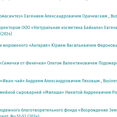
армасинтез» Евгением Александровичем Орачевским
,
Bus
иректором ООО «Натуральная косметика Байкала» Евг
 (2024)
ки мороженого «Ангария» Юрием Васильевичем Федоно
 «Семечки от Фенечки» Олегом Валентиновичем Подома
 «Иван-чай» Андреем Александровичем Ляховым
,
Busines
емейной сыроварней «Милаша» Никитой Андреевичем Р
лодежного благотворительного фонда «Возрождение Зем
ment: No 51-52 (2024)