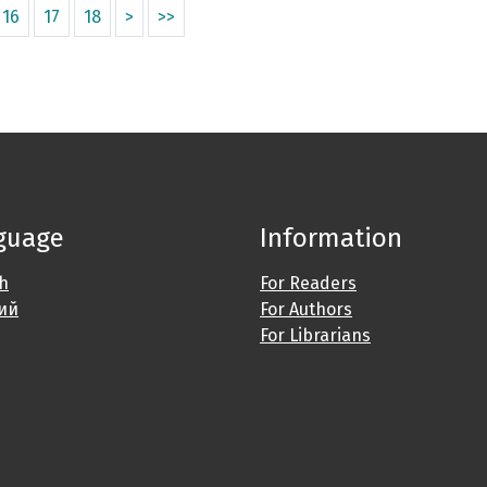
16
17
18
>
>>
guage
Information
sh
For Readers
ий
For Authors
For Librarians