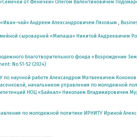
 «Семечки от Фенечки» Олегом Валентиновичем Подома
 «Иван-чай» Андреем Александровичем Ляховым
,
Busines
емейной сыроварней «Милаша» Никитой Андреевичем Р
лодежного благотворительного фонда «Возрождение Зем
ment: No 51-52 (2024)
У по научной работе Александром Матвеевичем Кононо
асенковой, начальником управления по молодежной по
компетенций НОЦ «Байкал» Николаем Владимировичем М
равления по молодежной политике ИРНИТУ Ириной Алек