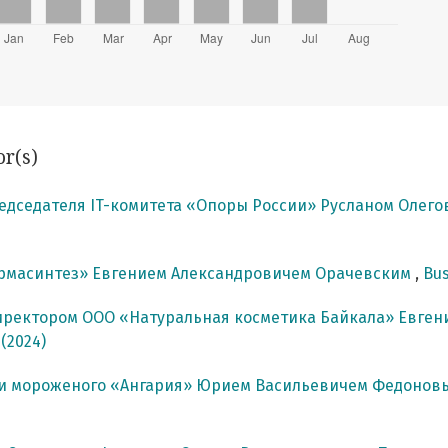
or(s)
едседателя IT-комитета «Опоры России» Русланом Олег
армасинтез» Евгением Александровичем Орачевским
,
Bus
иректором ООО «Натуральная косметика Байкала» Евг
 (2024)
ки мороженого «Ангария» Юрием Васильевичем Федоно