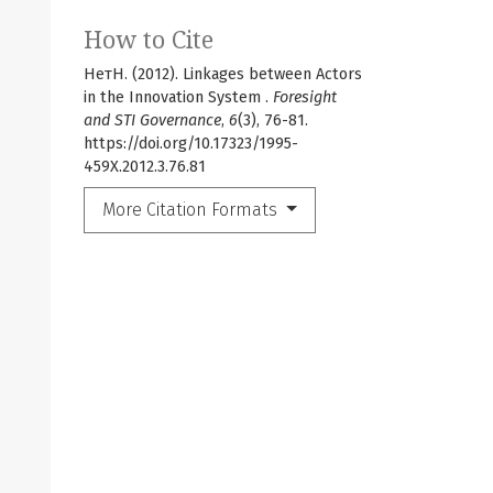
How to Cite
НетН. (2012). Linkages between Actors
in the Innovation System .
Foresight
and STI Governance
,
6
(3), 76-81.
https://doi.org/10.17323/1995-
459X.2012.3.76.81
More Citation Formats