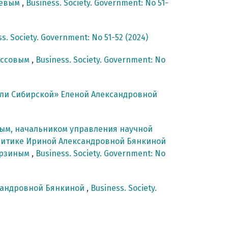
ревым
,
Business. Society. Government: No 51-
s. Society. Government: No 51-52 (2024)
оссовым
,
Business. Society. Government: No
ли Сибирской» Еленой Александровной
вым, начальником управления научной
литике Ириной Александровной Бянкиной
урзиным
,
Business. Society. Government: No
сандровной Бянкиной
,
Business. Society.