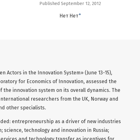
Published September 12, 2012
+
Нет Нет
 Actors in the Innovation System» (June 13-15),
oratory for Economics of Innovation, assessed the
 the innovation system on its overall dynamics. The
international researchers from the UK, Norway and
d other specialists.
uded: entrepreneurship as a driver of new industries
n; science, technology and innovation in Russia;
ervices and technology transfer as incentives for