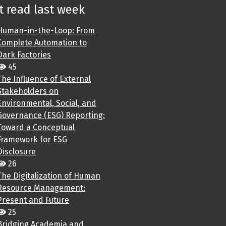
 read last week
Human-in-the-Loop: From
Complete Automation to
Dark Factories
45
The Influence of External
Stakeholders on
Environmental, Social, and
Governance (ESG) Reporting:
Toward a Conceptual
Framework for ESG
Disclosure
26
The Digitalization of Human
Resource Management:
Present and Future
25
Bridging Academia and