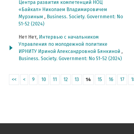
Центра развития компетенций НОЦ
«Байкал» Николаем Владимировичем
Мурзиным
,
Business. Society. Government: No
51-52 (2024)
Нет Нет,
Интервью с начальником
Управления по молодежной политике
ИРНИТУ Ириной Александровной Бянкиной
,
Business. Society. Government: No 51-52 (2024)
<<
<
9
10
11
12
13
14
15
16
17
1