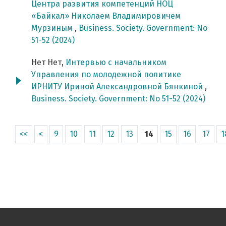
Центра развития компетенций НОЦ
«Байкал» Николаем Владимировичем
Мурзиным
,
Business. Society. Government: No
51-52 (2024)
Нет Нет,
Интервью с начальником
Управления по молодежной политике
ИРНИТУ Ириной Александровной Бянкиной
,
Business. Society. Government: No 51-52 (2024)
<<
<
9
10
11
12
13
14
15
16
17
1